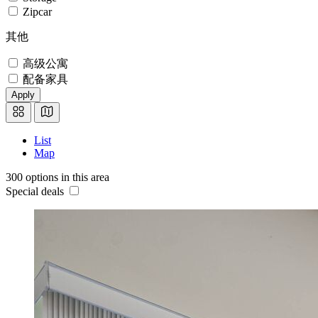
Zipcar
其他
高级公寓
配备家具
Apply
List
Map
300 options in this area
Special deals