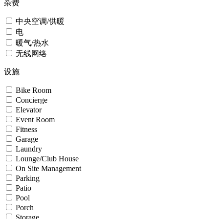
杂费
中央空调/供暖
电
暖气/热水
无线网络
设施
Bike Room
Concierge
Elevator
Event Room
Fitness
Garage
Laundry
Lounge/Club House
On Site Management
Parking
Patio
Pool
Porch
Storage