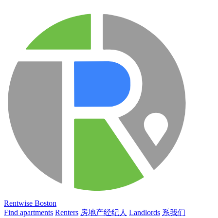
Rentwise Boston
Find apartments
Renters
房地产经纪人
Landlords
系我们