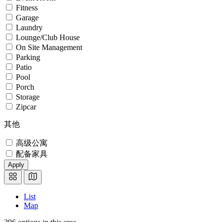
Fitness
Garage
Laundry
Lounge/Club House
On Site Management
Parking
Patio
Pool
Porch
Storage
Zipcar
其他
高级公寓
配备家具
Apply
List
Map