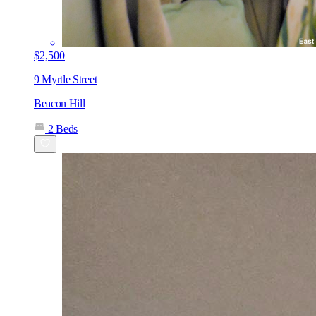
$2,500
9 Myrtle Street
Beacon Hill
2 Beds