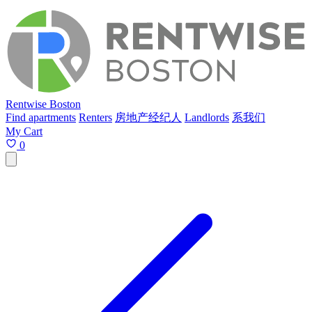
Rentwise Boston
Find apartments
Renters
房地产经纪人
Landlords
系我们
My Cart
0