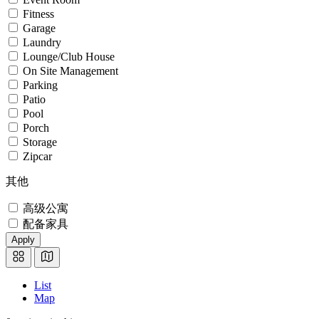
Fitness
Garage
Laundry
Lounge/Club House
On Site Management
Parking
Patio
Pool
Porch
Storage
Zipcar
其他
高级公寓
配备家具
Apply
List
Map