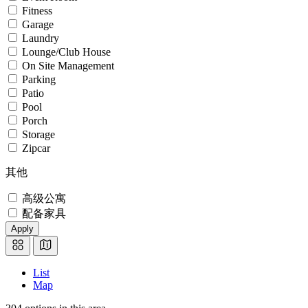
Fitness
Garage
Laundry
Lounge/Club House
On Site Management
Parking
Patio
Pool
Porch
Storage
Zipcar
其他
高级公寓
配备家具
Apply
List
Map