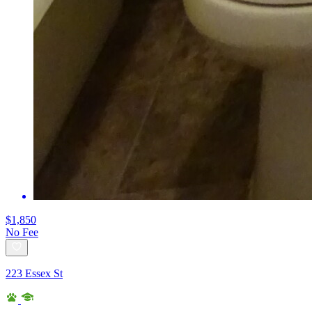
$1,850
No Fee
223 Essex St