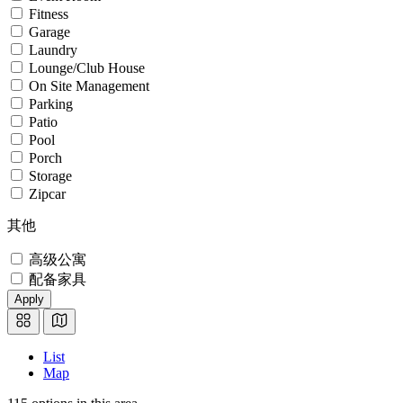
Fitness
Garage
Laundry
Lounge/Club House
On Site Management
Parking
Patio
Pool
Porch
Storage
Zipcar
其他
高级公寓
配备家具
Apply
List
Map